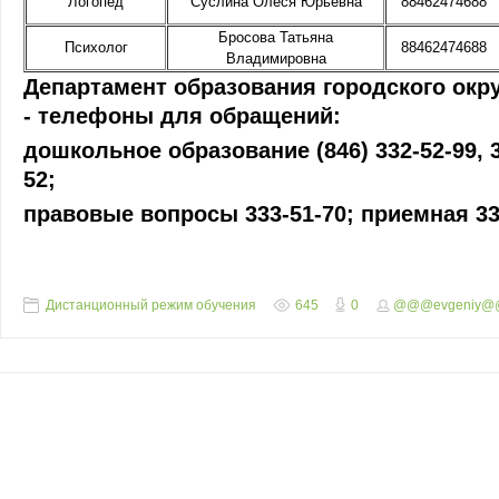
Логопед
Суслина Олеся Юрьевна
88462474688
Бросова Татьяна
Психолог
88462474688
Владимировна
Департамент образования городского окр
- телефоны для обращений:
дошкольное образование (846) 332-52-99, 3
52;
правовые вопросы 333-51-70; приемная 33
Дистанционный режим обучения
645
0
@@@evgeniy