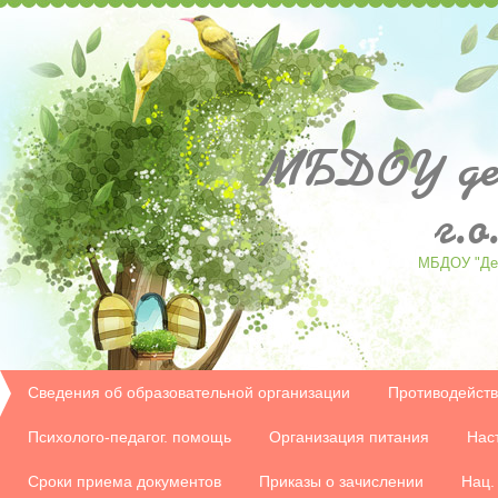
МБДОУ
де
г.
МБДОУ "Дет
Сведения об образовательной организации
Противодейств
Психолого-педагог. помощь
Организация питания
Нас
Сроки приема документов
Приказы о зачислении
Нац.