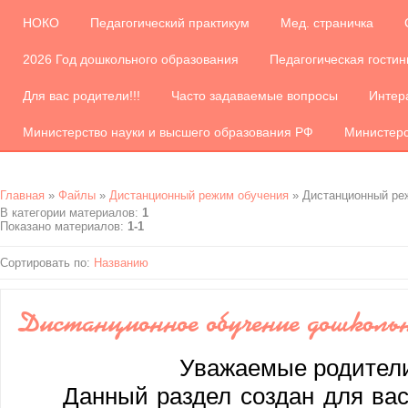
НОКО
Педагогический практикум
Мед. страничка
2026 Год дошкольного образования
Педагогическая гости
Для вас родители!!!
Часто задаваемые вопросы
Интер
Министерство науки и высшего образования РФ
Министер
Главная
»
Файлы
»
Дистанционный режим обучения
» Дистанционный ре
В категории материалов
:
1
Показано материалов
:
1-1
Сортировать по
:
Названию
Дистанционное обучение дошколь
Уважаемые родител
Данный раздел создан для вас 