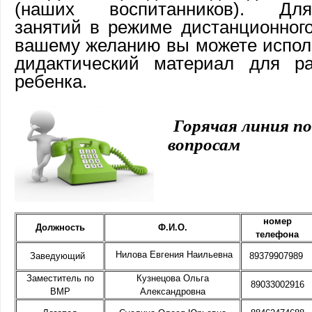
(наших воспитанников). Дл
занятий в режиме дистанционног
вашему желанию вы можете испол
дидактический материал для ра
ребенка.
Горячая линия п
вопросам
номер
Должность
Ф.И.О.
телефона
Нилова Евгения Наильевна
Заведующий
89379907989
Заместитель по
Кузнецова Ольга
89033002916
ВМР
Александровна