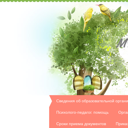
М
Сведения об образовательной орган
Психолого-педагог. помощь
Орга
Сроки приема документов
Прика