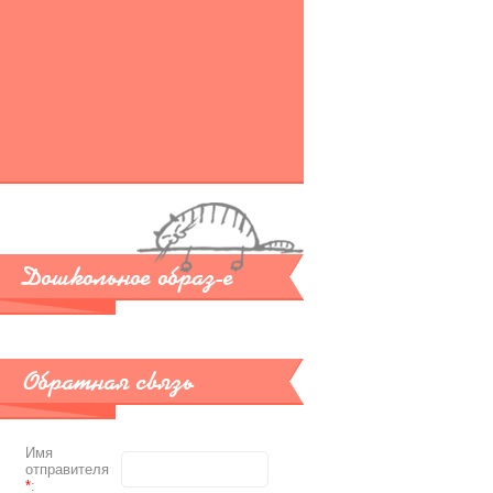
Дошкольное образ-е
Обратная связь
Имя
отправителя
*
: