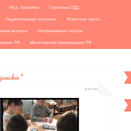
Мед. страничка
Страничка ПДД
Педагогическая гостинная
Новостная лента
аемые вопросы
Интерактивные опросы
зования РФ
Министерство просвещения РФ
знаки"
30.01.2021, 11:21