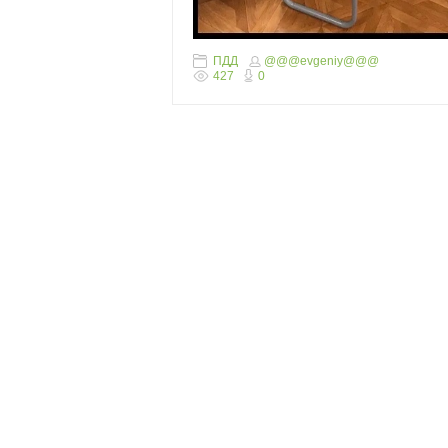
ПДД
@@@evgeniy@@@
427
0