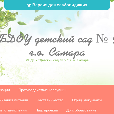
Версия для слабовидящих
БДОУ
детский сад № 
г.о. Самара
МБДОУ "Детский сад № 97" г. о. Самара
изации
Противодействие коррупции
низация питания
Наставничество
Офиц. документы
зы о зачислении
Нац. проекты
Доп. образование