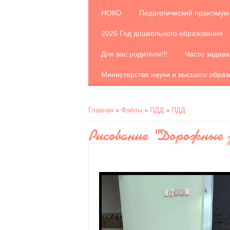
НОКО
Педагогический практикум
2026 Год дошкольного образования
Для вас родители!!!
Часто задав
Министерство науки и высшего обра
Главная
»
Файлы
»
ПДД
»
ПДД
Рисование "Дорожные 