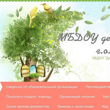
МБДОУ
де
г.
МБДОУ "Дет
Сведения об образовательной организации
Противодейств
Психолого-педагог. помощь
Организация питания
Нас
Сроки приема документов
Приказы о зачислении
Нац.