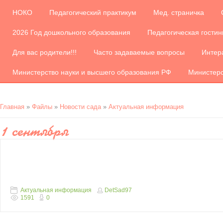
НОКО
Педагогический практикум
Мед. страничка
2026 Год дошкольного образования
Педагогическая гости
Для вас родители!!!
Часто задаваемые вопросы
Интер
Министерство науки и высшего образования РФ
Министер
Главная
»
Файлы
»
Новости сада
»
Актуальная информация
1 сентября
Актуальная информация
DetSad97
1591
0